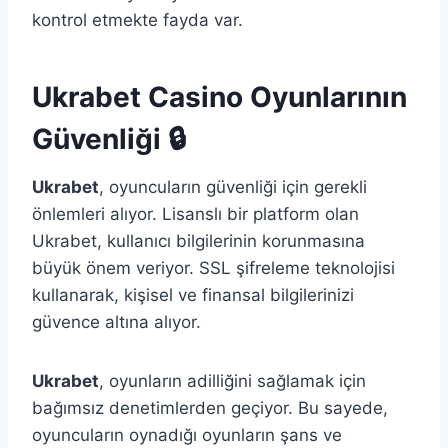
kontrol etmekte fayda var.
Ukrabet Casino Oyunlarının
Güvenliği 🔒
Ukrabet
, oyuncuların güvenliği için gerekli
önlemleri alıyor. Lisanslı bir platform olan
Ukrabet, kullanıcı bilgilerinin korunmasına
büyük önem veriyor. SSL şifreleme teknolojisi
kullanarak, kişisel ve finansal bilgilerinizi
güvence altına alıyor.
Ukrabet
, oyunların adilliğini sağlamak için
bağımsız denetimlerden geçiyor. Bu sayede,
oyuncuların oynadığı oyunların şans ve