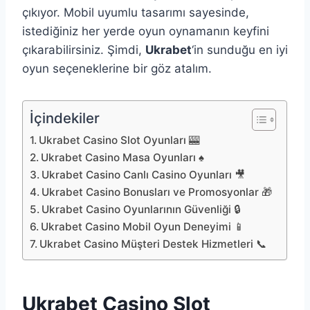
çıkıyor. Mobil uyumlu tasarımı sayesinde,
istediğiniz her yerde oyun oynamanın keyfini
çıkarabilirsiniz. Şimdi,
Ukrabet
‘in sunduğu en iyi
oyun seçeneklerine bir göz atalım.
İçindekiler
Ukrabet Casino Slot Oyunları 🎰
Ukrabet Casino Masa Oyunları ♠️
Ukrabet Casino Canlı Casino Oyunları 🎥
Ukrabet Casino Bonusları ve Promosyonlar 🎁
Ukrabet Casino Oyunlarının Güvenliği 🔒
Ukrabet Casino Mobil Oyun Deneyimi 📱
Ukrabet Casino Müşteri Destek Hizmetleri 📞
Ukrabet Casino Slot