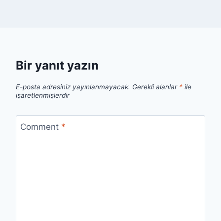
Bir yanıt yazın
E-posta adresiniz yayınlanmayacak.
Gerekli alanlar
*
ile
işaretlenmişlerdir
Comment
*