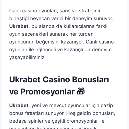
Canlı casino oyunları, şans ve stratejinin
birleştiği heyecan verici bir deneyim sunuyor.
Ukrabet
, bu alanda da kullanıcılarına farklı
oyun seçenekleri sunarak her türden
oyuncunun beğenisini kazanıyor. Canlı casino
oyunları ile eğlenceli ve kazançlı bir deneyim
yaşayabilirsiniz.
Ukrabet Casino Bonusları
ve Promosyonlar 🎁
Ukrabet
, yeni ve mevcut oyuncular için cazip
bonus fırsatları sunuyor. Hoş geldin bonusları,
bedava spinler ve çeşitli promosyonlar ile
oyuncuların kazanma şansını artırmak