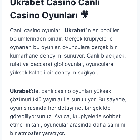
Ukrabet Casino Canlı
Casino Oyunları 🎥
Canlı casino oyunları,
Ukrabet
‘in en popüler
bölümlerinden biridir. Gerçek krupiyelerle
oynanan bu oyunlar, oyunculara gerçek bir
kumarhane deneyimi sunuyor. Canlı blackjack,
rulet ve baccarat gibi oyunlar, oyunculara
yüksek kaliteli bir deneyim sağlıyor.
Ukrabet
‘de, canlı casino oyunları yüksek
çözünürlüklü yayınlar ile sunuluyor. Bu sayede,
oyun sırasında her detayı net bir şekilde
görebiliyorsunuz. Ayrıca, krupiyelerle sohbet
etme imkanı, oyuncular arasında daha samimi
bir atmosfer yaratıyor.