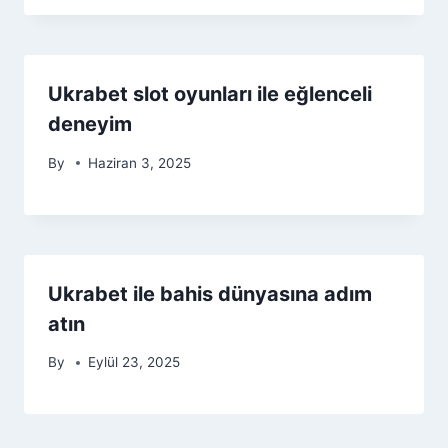
Ukrabet slot oyunları ile eğlenceli
deneyim
By
Haziran 3, 2025
Ukrabet ile bahis dünyasına adım
atın
By
Eylül 23, 2025